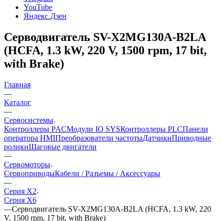
YouTube
Яндекс.Дзен
Серводвигатель SV-X2MG130A-B2LA
(HCFA, 1.3 kW, 220 V, 1500 rpm, 17 bit,
with Brake)
Главная
—
Каталог
—
Сервосистемы
Контроллеры PAC
Модули IO SYS
Контроллеры PLC
Панели
оператора HMI
Преобразователи частоты
Датчики
Приводные
ролики
Шаговые двигатели
—
Сервомоторы
Сервоприводы
Кабели / Разъемы / Аксессуары
—
Серия X2
Серия X6
—
Серводвигатель SV-X2MG130A-B2LA (HCFA, 1.3 kW, 220
V, 1500 rpm, 17 bit, with Brake)