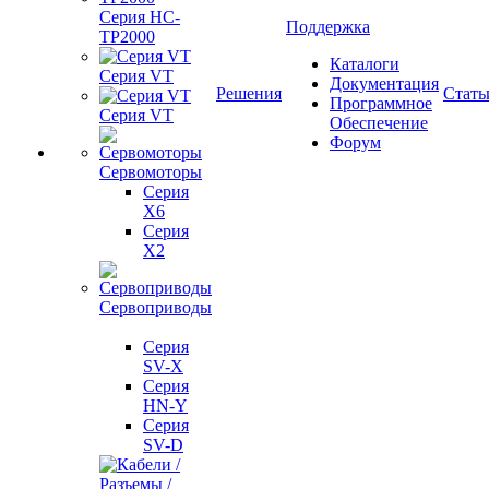
Серия HC-
Поддержка
TP2000
Каталоги
Серия VT
Документация
Решения
Стать
Программное
Серия VT
Обеспечение
Форум
Сервомоторы
Серия
X6
Серия
X2
Сервоприводы
Серия
SV-X
Серия
HN-Y
Серия
SV-D