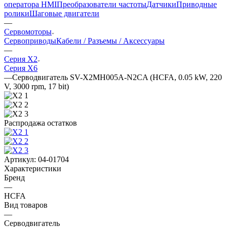
оператора HMI
Преобразователи частоты
Датчики
Приводные
ролики
Шаговые двигатели
—
Сервомоторы
Сервоприводы
Кабели / Разъемы / Аксессуары
—
Серия X2
Серия X6
—
Серводвигатель SV-X2MH005A-N2CA (HCFA, 0.05 kW, 220
V, 3000 rpm, 17 bit)
Распродажа остатков
Артикул:
04-01704
Характеристики
Бренд
—
HCFA
Вид товаров
—
Серводвигатель