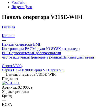
YouTube
Яндекс.Дзен
Панель оператора V315E-WIFI
Главная
—
Каталог
—
Панели оператора HMI
Контроллеры PAC
Модули IO SYS
Контроллеры
PLC
Сервосистемы
Преобразователи
частоты
Датчики
Приводные ролики
Шаговые двигатели
—
Серия V300
Серия HC-TP2000
Серия VT
Серия VT
—
Панель оператора V315E-WIFI
Под заказ
Артикул:
02-00029
Характеристики
Бренд
—
HCFA