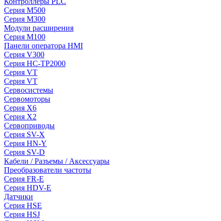
Контроллеры PLC
Серия M500
Серия M300
Модули расширения
Серия M100
Панели оператора HMI
Серия V300
Серия HC-TP2000
Серия VT
Серия VT
Сервосистемы
Сервомоторы
Серия X6
Серия X2
Сервоприводы
Серия SV-X
Серия HN-Y
Серия SV-D
Кабели / Разъемы / Аксессуары
Преобразователи частоты
Серия FR-E
Серия HDV-E
Датчики
Серия HSE
Серия HSJ