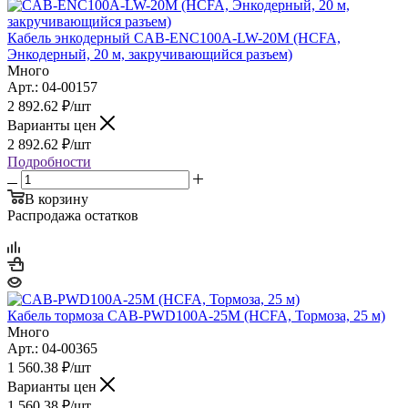
Кабель энкодерный CAB-ENC100A-LW-20M (HCFA,
Энкодерный, 20 м, закручивающийся разъем)
Много
Арт.: 04-00157
2 892.62
₽
/шт
Варианты цен
2 892.62
₽
/шт
Подробности
В корзину
Распродажа остатков
Кабель тормоза CAB-PWD100A-25M (HCFA, Тормоза, 25 м)
Много
Арт.: 04-00365
1 560.38
₽
/шт
Варианты цен
1 560.38
₽
/шт