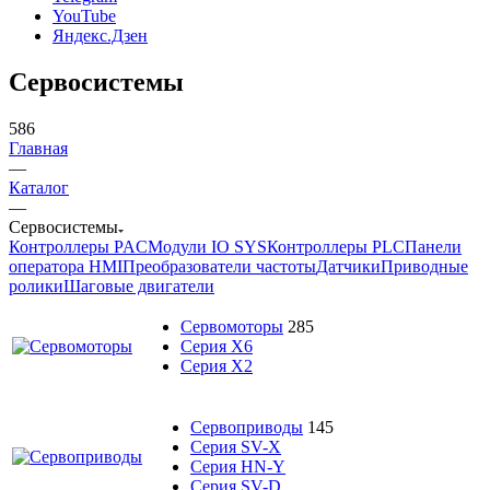
YouTube
Яндекс.Дзен
Сервосистемы
586
Главная
—
Каталог
—
Сервосистемы
Контроллеры PAC
Модули IO SYS
Контроллеры PLC
Панели
оператора HMI
Преобразователи частоты
Датчики
Приводные
ролики
Шаговые двигатели
Сервомоторы
285
Серия X6
Серия X2
Сервоприводы
145
Серия SV-X
Серия HN-Y
Серия SV-D