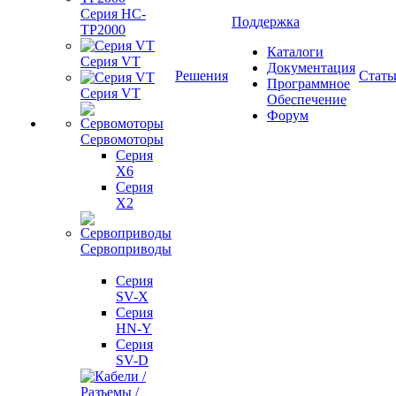
Серия HC-
Поддержка
TP2000
Каталоги
Серия VT
Документация
Решения
Стать
Программное
Серия VT
Обеспечение
Форум
Сервомоторы
Серия
X6
Серия
X2
Сервоприводы
Серия
SV-X
Серия
HN-Y
Серия
SV-D