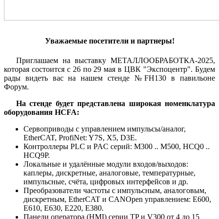
Уважаемые посетители и партнеры!
Приглашаем на выставку МЕТАЛЛООБРАБОТКА-2025,
которая состоится с 26 по 29 мая в ЦВК "Экспоцентр". Будем
рады видеть вас на нашем стенде №FH130 в павильоне
Форум.
На стенде будет представлена широкая номенклатура
оборудования HCFA:
Сервоприводы с управлением импульсы/аналог,
EtherCAT, ProfiNet: Y7S, X5, D3E.
Контроллеры PLC и PAC серий: M300 .. M500, HCQ0 ..
HCQ9P.
Локальные и удалённые модули входов/выходов:
каплеры, дискретные, аналоговые, температурные,
импульсные, счёта, цифровых интерфейсов и др.
Преобразователи частоты с импульсным, аналоговым,
дискретным, EtherCAT и CANOpen управлением: E600,
E610, E630, E220, Е380.
Панели оператора (HMI) серии TP и V300 от 4 до 15