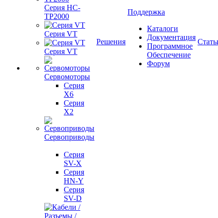
Серия HC-
Поддержка
TP2000
Каталоги
Серия VT
Документация
Решения
Стать
Программное
Серия VT
Обеспечение
Форум
Сервомоторы
Серия
X6
Серия
X2
Сервоприводы
Серия
SV-X
Серия
HN-Y
Серия
SV-D