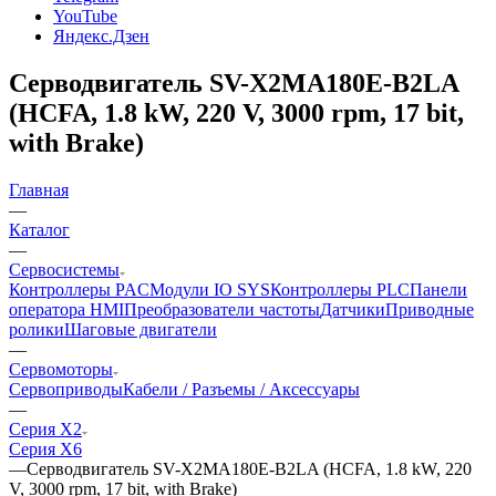
YouTube
Яндекс.Дзен
Серводвигатель SV-X2MA180E-B2LA
(HCFA, 1.8 kW, 220 V, 3000 rpm, 17 bit,
with Brake)
Главная
—
Каталог
—
Сервосистемы
Контроллеры PAC
Модули IO SYS
Контроллеры PLC
Панели
оператора HMI
Преобразователи частоты
Датчики
Приводные
ролики
Шаговые двигатели
—
Сервомоторы
Сервоприводы
Кабели / Разъемы / Аксессуары
—
Серия X2
Серия X6
—
Серводвигатель SV-X2MA180E-B2LA (HCFA, 1.8 kW, 220
V, 3000 rpm, 17 bit, with Brake)