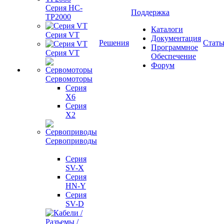
Серия HC-
Поддержка
TP2000
Каталоги
Серия VT
Документация
Решения
Стать
Программное
Серия VT
Обеспечение
Форум
Сервомоторы
Серия
X6
Серия
X2
Сервоприводы
Серия
SV-X
Серия
HN-Y
Серия
SV-D