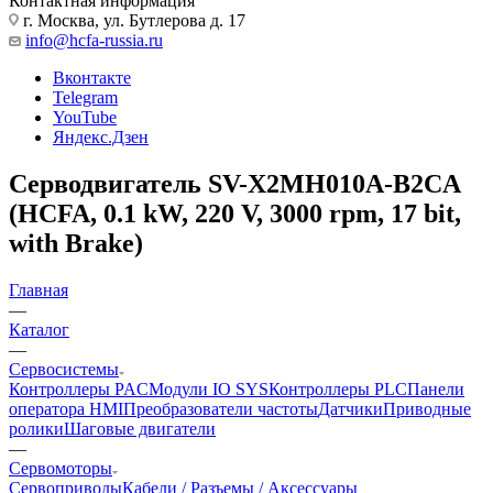
Контактная информация
г. Москва, ул. Бутлерова д. 17
info@hcfa-russia.ru
Вконтакте
Telegram
YouTube
Яндекс.Дзен
Серводвигатель SV-X2MH010A-B2CA
(HCFA, 0.1 kW, 220 V, 3000 rpm, 17 bit,
with Brake)
Главная
—
Каталог
—
Сервосистемы
Контроллеры PAC
Модули IO SYS
Контроллеры PLC
Панели
оператора HMI
Преобразователи частоты
Датчики
Приводные
ролики
Шаговые двигатели
—
Сервомоторы
Сервоприводы
Кабели / Разъемы / Аксессуары