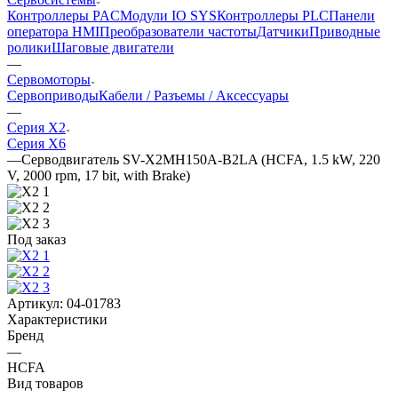
Контроллеры PAC
Модули IO SYS
Контроллеры PLC
Панели
оператора HMI
Преобразователи частоты
Датчики
Приводные
ролики
Шаговые двигатели
—
Сервомоторы
Сервоприводы
Кабели / Разъемы / Аксессуары
—
Серия X2
Серия X6
—
Серводвигатель SV-X2MH150A-B2LA (HCFA, 1.5 kW, 220
V, 2000 rpm, 17 bit, with Brake)
Под заказ
Артикул:
04-01783
Характеристики
Бренд
—
HCFA
Вид товаров