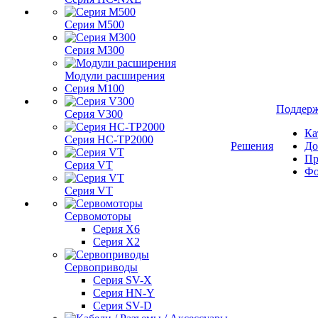
Серия M500
Серия M300
Модули расширения
Серия M100
Поддер
Серия V300
Ка
Серия HC-TP2000
Решения
До
Пр
Серия VT
Фо
Серия VT
Сервомоторы
Серия X6
Серия X2
Сервоприводы
Серия SV-X
Серия HN-Y
Серия SV-D