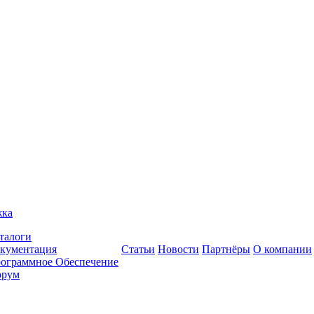
жка
талоги
кументация
Статьи
Новости
Партнёры
О компании
ограммное Обеспечение
рум