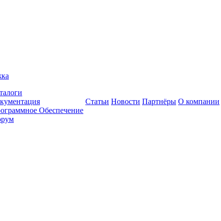
жка
талоги
кументация
Статьи
Новости
Партнёры
О компании
ограммное Обеспечение
рум