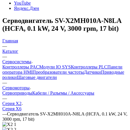
YouTube
Яндекс.Дзен
Серводвигатель SV-X2MH010A-N8LA
(HCFA, 0.1 kW, 24 V, 3000 rpm, 17 bit)
Главная
—
Каталог
—
Сервосистемы
Контроллеры PAC
Модули IO SYS
Контроллеры PLC
Панели
оператора HMI
Преобразователи частоты
Датчики
Приводные
ролики
Шаговые двигатели
—
Сервомоторы
Сервоприводы
Кабели / Разъемы / Аксессуары
—
Серия X2
Серия X6
—
Серводвигатель SV-X2MH010A-N8LA (HCFA, 0.1 kW, 24 V,
3000 rpm, 17 bit)