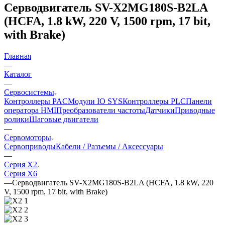
Серводвигатель SV-X2MG180S-B2LA
(HCFA, 1.8 kW, 220 V, 1500 rpm, 17 bit,
with Brake)
Главная
—
Каталог
—
Сервосистемы
Контроллеры PAC
Модули IO SYS
Контроллеры PLC
Панели
оператора HMI
Преобразователи частоты
Датчики
Приводные
ролики
Шаговые двигатели
—
Сервомоторы
Сервоприводы
Кабели / Разъемы / Аксессуары
—
Серия X2
Серия X6
—
Серводвигатель SV-X2MG180S-B2LA (HCFA, 1.8 kW, 220
V, 1500 rpm, 17 bit, with Brake)