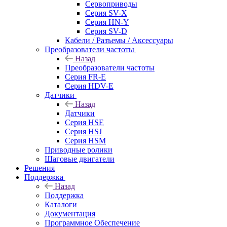
Сервоприводы
Серия SV-X
Серия HN-Y
Серия SV-D
Кабели / Разъемы / Аксессуары
Преобразователи частоты
Назад
Преобразователи частоты
Серия FR-E
Серия HDV-E
Датчики
Назад
Датчики
Серия HSE
Серия HSJ
Серия HSM
Приводные ролики
Шаговые двигатели
Решения
Поддержка
Назад
Поддержка
Каталоги
Документация
Программное Обеспечение