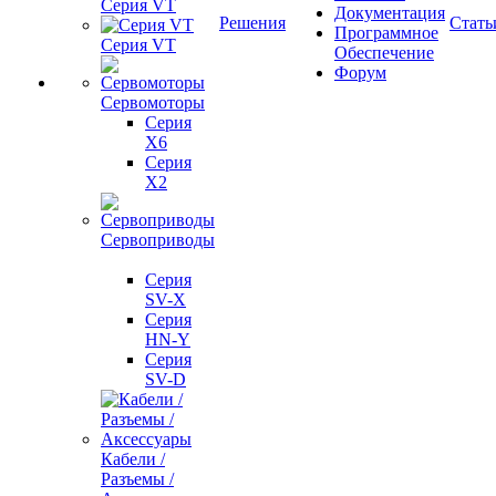
Серия VT
Документация
Решения
Стать
Программное
Серия VT
Обеспечение
Форум
Сервомоторы
Серия
X6
Серия
X2
Сервоприводы
Серия
SV-X
Серия
HN-Y
Серия
SV-D
Кабели /
Разъемы /