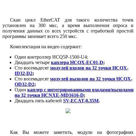
Скан цикл EtherCAT для такого количества точек
установлен на 300 мкс, а время выполнения опроса и
получения данных со всех устройств с отработкой простой
программы занимает всего 250 мкс.
Комплектация на видео содержит:
Один контроллер HCQ5P-1500-U4;
Двадцать четыре
каплера HCQX-EC01-D
;
Сто восемьдесят
модулей входов на 32 точки HCQX-
ID32-D2
;
Сто восемьдесят
модулей выходов на 32 точки HCQX-
OD32-D2
;
Один
каплер с интегрированными входами/выходами
на 32 точки HCNXE-MD1616-D
;
Двадцать пять кабелей
SV-ECAT-0.35M
.
Как Вы можете заметить, модули на фотографиях